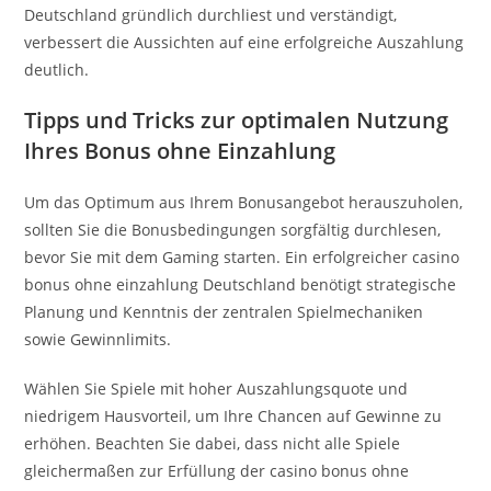
Deutschland gründlich durchliest und verständigt,
verbessert die Aussichten auf eine erfolgreiche Auszahlung
deutlich.
Tipps und Tricks zur optimalen Nutzung
Ihres Bonus ohne Einzahlung
Um das Optimum aus Ihrem Bonusangebot herauszuholen,
sollten Sie die Bonusbedingungen sorgfältig durchlesen,
bevor Sie mit dem Gaming starten. Ein erfolgreicher casino
bonus ohne einzahlung Deutschland benötigt strategische
Planung und Kenntnis der zentralen Spielmechaniken
sowie Gewinnlimits.
Wählen Sie Spiele mit hoher Auszahlungsquote und
niedrigem Hausvorteil, um Ihre Chancen auf Gewinne zu
erhöhen. Beachten Sie dabei, dass nicht alle Spiele
gleichermaßen zur Erfüllung der casino bonus ohne