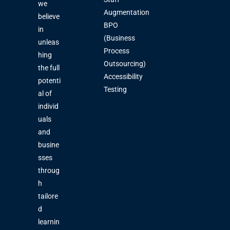
we
Augmentation
believe
BPO
in
(Business
unleas
Process
hing
Outsourcing)
the full
Accessibility
potenti
Testing
al of
individ
uals
and
busine
sses
throug
h
tailore
d
learnin