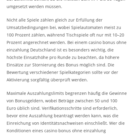
umgesetzt werden müssen.
Nicht alle Spiele zählen gleich zur Erfüllung der
Umsatzbedingungen bei, wobei Spielautomaten meist zu
100 Prozent zählen, während Tischspiele oft nur mit 10–20
Prozent angerechnet werden. Bei einem casino bonus ohne
einzahlung Deutschland ist es besonders wichtig, die
höchste Einsatzhöhe pro Runde zu beachten, da höhere
Einsätze zur Stornierung des Bonus möglich sind. Die
Bewertung verschiedener Spielkategorien sollte vor der
Aktivierung sorgfältig überprüft werden.
Maximale Auszahlungslimits begrenzen häufig die Gewinne
von Bonusgeldern, wobei Beträge zwischen 50 und 100
Euro üblich sind. Verifikationsschritte sind erforderlich,
bevor eine Auszahlung beantragt werden kann, was die
Einreichung von Identitätsnachweisen einschließt. Wer die
Konditionen eines casino bonus ohne einzahlung