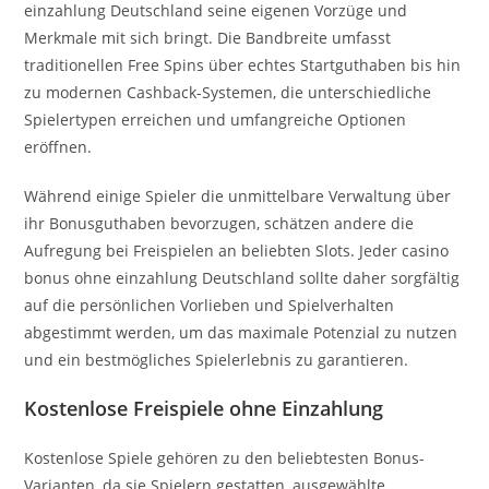
einzahlung Deutschland seine eigenen Vorzüge und
Merkmale mit sich bringt. Die Bandbreite umfasst
traditionellen Free Spins über echtes Startguthaben bis hin
zu modernen Cashback-Systemen, die unterschiedliche
Spielertypen erreichen und umfangreiche Optionen
eröffnen.
Während einige Spieler die unmittelbare Verwaltung über
ihr Bonusguthaben bevorzugen, schätzen andere die
Aufregung bei Freispielen an beliebten Slots. Jeder casino
bonus ohne einzahlung Deutschland sollte daher sorgfältig
auf die persönlichen Vorlieben und Spielverhalten
abgestimmt werden, um das maximale Potenzial zu nutzen
und ein bestmögliches Spielerlebnis zu garantieren.
Kostenlose Freispiele ohne Einzahlung
Kostenlose Spiele gehören zu den beliebtesten Bonus-
Varianten, da sie Spielern gestatten, ausgewählte