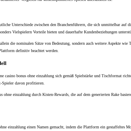
tliche Unterschiede zwischen den Branchenführern, die sich unmittelbar auf d
esonders Vielspielern Vorteile bieten und dauerhafte Kundenbeziehungen unterst
ht allein die nominalen Sätze von Bedeutung, sondern auch weitere Aspekte wi
lattform definitiv beachtet werden.
ell
line casino bonus ohne einzahlung sich gemäß Spielstärke und Tischformat ric
Spieler davon profitieren.
us ohne einzahlung durch Kisten-Rewards, die auf dem generierten Rake basier
ohne einzahlung einen Namen gemacht, indem die Plattform ein gestaffeltes Mo