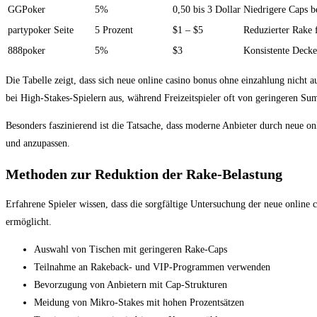
GGPoker
5%
0,50 bis 3 Dollar
Niedrigere Caps b
partypoker Seite
5 Prozent
$1 – $5
Reduzierter Rake 
888poker
5%
$3
Konsistente Decke
Die Tabelle zeigt, dass sich neue online casino bonus ohne einzahlung nicht 
bei High-Stakes-Spielern aus, während Freizeitspieler oft von geringeren Su
Besonders faszinierend ist die Tatsache, dass moderne Anbieter durch neue o
und anzupassen.
Methoden zur Reduktion der Rake-Belastung
Erfahrene Spieler wissen, dass die sorgfältige Untersuchung der neue online 
ermöglicht.
Auswahl von Tischen mit geringeren Rake-Caps
Teilnahme an Rakeback- und VIP-Programmen verwenden
Bevorzugung von Anbietern mit Cap-Strukturen
Meidung von Mikro-Stakes mit hohen Prozentsätzen