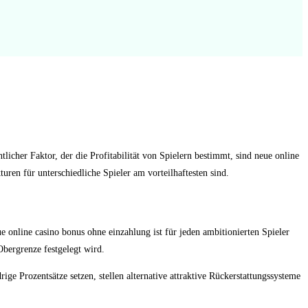
icher Faktor, der die Profitabilität von Spielern bestimmt, sind neue online
uren für unterschiedliche Spieler am vorteilhaftesten sind.
 online casino bonus ohne einzahlung ist für jeden ambitionierten Spieler
Obergrenze festgelegt wird.
e Prozentsätze setzen, stellen alternative attraktive Rückerstattungssysteme