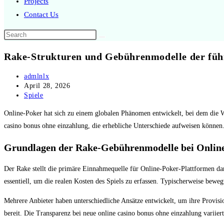
Projects
Contact Us
Rake-Strukturen und Gebührenmodelle der füh
admlnlx
April 28, 2026
Spiele
Online-Poker hat sich zu einem globalen Phänomen entwickelt, bei dem die Wah
casino bonus ohne einzahlung, die erhebliche Unterschiede aufweisen können. 
Grundlagen der Rake-Gebührenmodelle bei Onlin
Der Rake stellt die primäre Einnahmequelle für Online-Poker-Plattformen dar
essentiell, um die realen Kosten des Spiels zu erfassen. Typischerweise bew
Mehrere Anbieter haben unterschiedliche Ansätze entwickelt, um ihre Provisio
bereit. Die Transparenz bei neue online casino bonus ohne einzahlung variiert