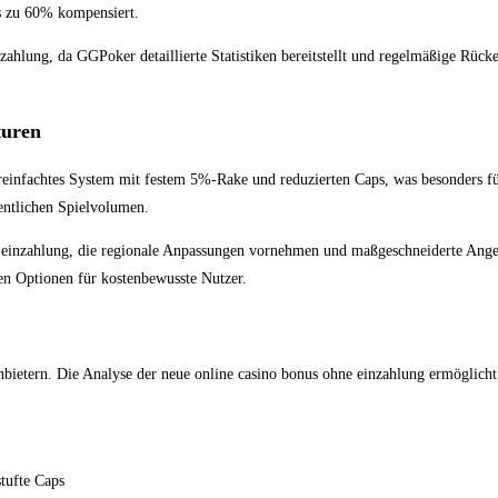
s zu 60% kompensiert.
ahlung, da GGPoker detaillierte Statistiken bereitstellt und regelmäßige Rückers
turen
ereinfachtes System mit festem 5%-Rake und reduzierten Caps, was besonders fü
ntlichen Spielvolumen.
e einzahlung, die regionale Anpassungen vornehmen und maßgeschneiderte Ang
en Optionen für kostenbewusste Nutzer.
nbietern. Die Analyse der neue online casino bonus ohne einzahlung ermöglicht 
tufte Caps