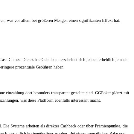
en, was vor allem bei größeren Mengen einen signifikanten Effekt hat.
Cash Games. Die exakte Gebühr unterscheidet sich jedoch erheblich je nach
geringere prozentuale Gebühren haben.
ne einzahlung dort besonders transparent gestaltet sind. GGPoker glänzt mit
ahlungen, was diese Plattform ebenfalls interessant macht.
Die Systeme arbeiten als direktes Cashback oder über Prämienpunkte, die
durch wesentlich kostengünstiger werden. Bei einem monatlichen Rake von