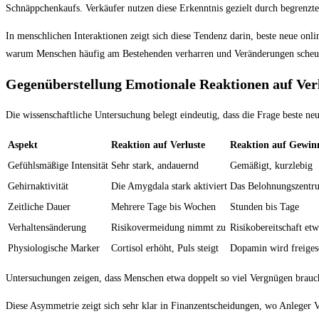
Schnäppchenkaufs. Verkäufer nutzen diese Erkenntnis gezielt durch begrenzte
In menschlichen Interaktionen zeigt sich diese Tendenz darin, beste neue onl
warum Menschen häufig am Bestehenden verharren und Veränderungen scheuen,
Gegenüberstellung Emotionale Reaktionen auf Ve
Die wissenschaftliche Untersuchung belegt eindeutig, dass die Frage beste neu
Aspekt
Reaktion auf Verluste
Reaktion auf Gewin
Gefühlsmäßige Intensität
Sehr stark, andauernd
Gemäßigt, kurzlebig
Gehirnaktivität
Die Amygdala stark aktiviert
Das Belohnungszentru
Zeitliche Dauer
Mehrere Tage bis Wochen
Stunden bis Tage
Verhaltensänderung
Risikovermeidung nimmt zu
Risikobereitschaft etw
Physiologische Marker
Cortisol erhöht, Puls steigt
Dopamin wird freiges
Untersuchungen zeigen, dass Menschen etwa doppelt so viel Vergnügen brauche
Diese Asymmetrie zeigt sich sehr klar in Finanzentscheidungen, wo Anleger V