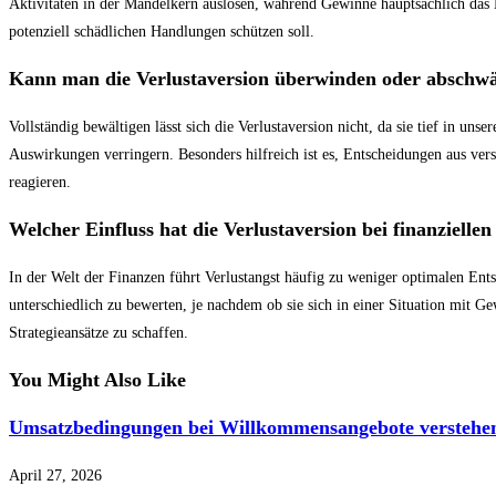
Aktivitäten in der Mandelkern auslösen, während Gewinne hauptsächlich das B
potenziell schädlichen Handlungen schützen soll.
Kann man die Verlustaversion überwinden oder abschw
Vollständig bewältigen lässt sich die Verlustaversion nicht, da sie tief in u
Auswirkungen verringern. Besonders hilfreich ist es, Entscheidungen aus vers
reagieren.
Welcher Einfluss hat die Verlustaversion bei finanzielle
In der Welt der Finanzen führt Verlustangst häufig zu weniger optimalen En
unterschiedlich zu bewerten, je nachdem ob sie sich in einer Situation mit Ge
Strategieansätze zu schaffen.
You Might Also Like
Umsatzbedingungen bei Willkommensangebote verstehen 
April 27, 2026