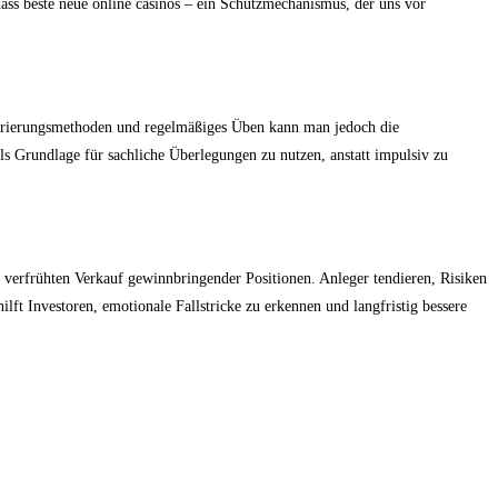
ass beste neue online casinos – ein Schutzmechanismus, der uns vor
trukturierungsmethoden und regelmäßiges Üben kann man jedoch die
ls Grundlage für sachliche Überlegungen zu nutzen, anstatt impulsiv zu
 verfrühten Verkauf gewinnbringender Positionen. Anleger tendieren, Risiken
lft Investoren, emotionale Fallstricke zu erkennen und langfristig bessere