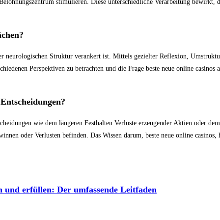
elohnungszentrum stimulieren. Diese unterschiedliche Verarbeitung bewirkt, d
ächen?
nserer neurologischen Struktur verankert ist. Mittels gezielter Reflexion, Ums
chiedenen Perspektiven zu betrachten und die Frage beste neue online casinos a
n Entscheidungen?
tscheidungen wie dem längeren Festhalten Verluste erzeugender Aktien oder dem
winnen oder Verlusten befinden. Das Wissen darum, beste neue online casinos, hi
und erfüllen: Der umfassende Leitfaden