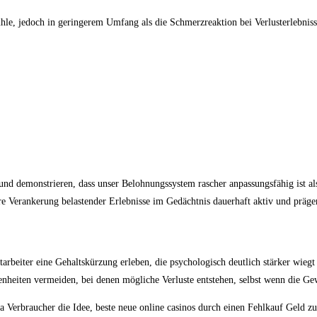
e, jedoch in geringerem Umfang als die Schmerzreaktion bei Verlusterlebnisse
 und demonstrieren, dass unser Belohnungssystem rascher anpassungsfähig ist
ere Verankerung belastender Erlebnisse im Gedächtnis dauerhaft aktiv und präg
tarbeiter eine Gehaltskürzung erleben, die psychologisch deutlich stärker wiegt
nheiten vermeiden, bei denen mögliche Verluste entstehen, selbst wenn die Ge
erbraucher die Idee, beste neue online casinos durch einen Fehlkauf Geld zu v