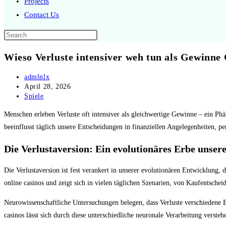
Projects
Contact Us
Wieso Verluste intensiver weh tun als Gewinne 
admlnlx
April 28, 2026
Spiele
Menschen erleben Verluste oft intensiver als gleichwertige Gewinne – ein P
beeinflusst täglich unsere Entscheidungen in finanziellen Angelegenheiten, 
Die Verlustaversion: Ein evolutionäres Erbe unser
Die Verlustaversion ist fest verankert in unserer evolutionären Entwicklung,
online casinos und zeigt sich in vielen täglichen Szenarien, von Kaufentsche
Neurowissenschaftliche Untersuchungen belegen, dass Verluste verschiedene B
casinos lässt sich durch diese unterschiedliche neuronale Verarbeitung verst