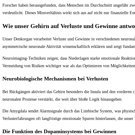
Forscher haben herausgefunden, dass Menschen im Durchschnitt ungefähr zwei
verdeutlicht. Dieses Missverhältnis wirkt sich aus auf nicht nur finanzielle
Wie unser Gehirn auf Verluste und Gewinne antwo
Unser Denkorgan verarbeitet Verluste und Gewinne in verschiedenen neuronalen
asymmetrische neuronale Aktivität wissenschaftlich erklären und zeigt fund
Neuroimaging-Techniken zeigen, dass Niederlagen starke emotionale Reaktio
Vermeidung von Risiken wichtiger war als das Optimieren von Möglichkeiten
Neurobiologische Mechanismen bei Verlusten
Bei Rückgängen aktiviert das Gehirn besonders die Insula und den vorderen 
neuronalen Prozesse verstärkt, die weit über bloße Logik hinausgehen.
Die Amygdala sendet Alarmsignale durch das Limbische System, was physische
Verlusterfahrungen oft langfristige emotionale Spuren hinterlassen, die unse
Die Funktion des Dopaminsystems bei Gewinnen