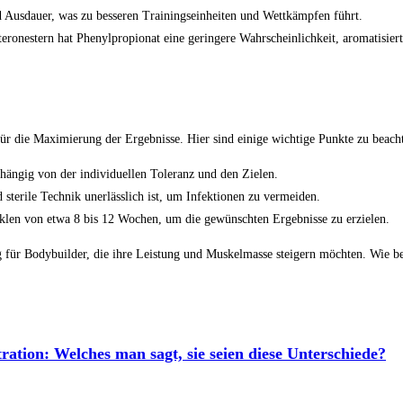
d Ausdauer, was zu besseren Trainingseinheiten und Wettkämpfen führt.
eronestern hat Phenylpropionat eine geringere Wahrscheinlichkeit, aromatisie
ür die Maximierung der Ergebnisse. Hier sind einige wichtige Punkte zu beach
hängig von der individuellen Toleranz und den Zielen.
 sterile Technik unerlässlich ist, um Infektionen zu vermeiden.
len von etwa 8 bis 12 Wochen, um die gewünschten Ergebnisse zu erzielen.
ür Bodybuilder, die ihre Leistung und Muskelmasse steigern möchten. Wie bei a
ration: Welches man sagt, sie seien diese Unterschiede?