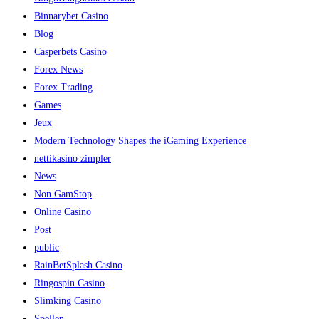
Binnarybet Casino
Blog
Casperbets Casino
Forex News
Forex Trading
Games
Jeux
Modern Technology Shapes the iGaming Experience
nettikasino zimpler
News
Non GamStop
Online Casino
Post
public
RainBetSplash Casino
Ringospin Casino
Slimking Casino
Spellen