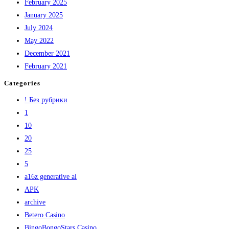
February 2025
January 2025
July 2024
May 2022
December 2021
February 2021
Categories
! Без рубрики
1
10
20
25
5
a16z generative ai
APK
archive
Betero Casino
BingoBongoStars Casino