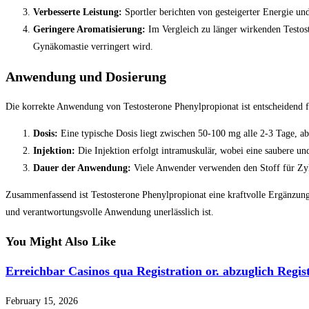
Verbesserte Leistung:
Sportler berichten von gesteigerter Energie un
Geringere Aromatisierung:
Im Vergleich zu länger wirkenden Testost
Gynäkomastie verringert wird.
Anwendung und Dosierung
Die korrekte Anwendung von Testosterone Phenylpropionat ist entscheidend f
Dosis:
Eine typische Dosis liegt zwischen 50-100 mg alle 2-3 Tage, ab
Injektion:
Die Injektion erfolgt intramuskulär, wobei eine saubere und
Dauer der Anwendung:
Viele Anwender verwenden den Stoff für Zyk
Zusammenfassend ist Testosterone Phenylpropionat eine kraftvolle Ergänzung f
und verantwortungsvolle Anwendung unerlässlich ist.
You Might Also Like
Erreichbar Casinos qua Registration or. abzuglich Regist
February 15, 2026