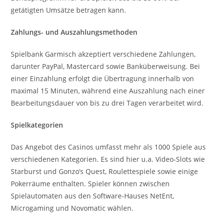
getätigten Umsätze betragen kann.
Zahlungs- und Auszahlungsmethoden
Spielbank Garmisch akzeptiert verschiedene Zahlungen,
darunter PayPal, Mastercard sowie Banküberweisung. Bei
einer Einzahlung erfolgt die Übertragung innerhalb von
maximal 15 Minuten, während eine Auszahlung nach einer
Bearbeitungsdauer von bis zu drei Tagen verarbeitet wird.
Spielkategorien
Das Angebot des Casinos umfasst mehr als 1000 Spiele aus
verschiedenen Kategorien. Es sind hier u.a. Video-Slots wie
Starburst und Gonzo’s Quest, Roulettespiele sowie einige
Pokerräume enthalten. Spieler können zwischen
Spielautomaten aus den Software-Hauses NetEnt,
Microgaming und Novomatic wählen.