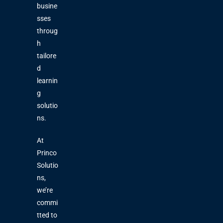
busine
sses
throug
h
tailore
d
learnin
g
solutio
ns.
At
Princo
Solutio
ns,
we’re
commi
tted to