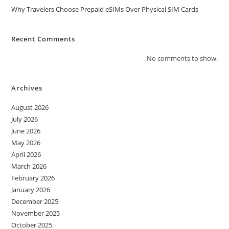
Why Travelers Choose Prepaid eSIMs Over Physical SIM Cards
Recent Comments
No comments to show.
Archives
August 2026
July 2026
June 2026
May 2026
April 2026
March 2026
February 2026
January 2026
December 2025
November 2025
October 2025