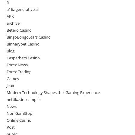
5
a16z generative ai
APK
archive
Betero Casino
BingoBongoStars Casino
Binnarybet Casino
Blog
Casperbets Casino
Forex News
Forex Trading
Games
Jeux
Modern Technology Shapes the iGaming Experience
nettikasino zimpler
News
Non GamStop
Online Casino
Post
public