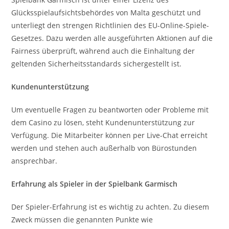
Glücksspielaufsichtsbehördes von Malta geschützt und
unterliegt den strengen Richtlinien des EU-Online-Spiele-
Gesetzes. Dazu werden alle ausgeführten Aktionen auf die
Fairness überprüft, während auch die Einhaltung der
geltenden Sicherheitsstandards sichergestellt ist.
Kundenunterstützung
Um eventuelle Fragen zu beantworten oder Probleme mit
dem Casino zu lösen, steht Kundenunterstützung zur
Verfügung. Die Mitarbeiter können per Live-Chat erreicht
werden und stehen auch außerhalb von Bürostunden
ansprechbar.
Erfahrung als Spieler in der Spielbank Garmisch
Der Spieler-Erfahrung ist es wichtig zu achten. Zu diesem
Zweck müssen die genannten Punkte wie