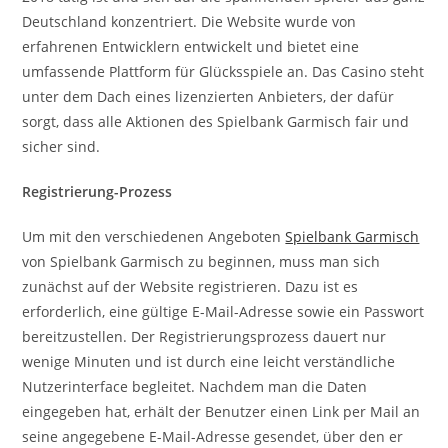
Deutschland konzentriert. Die Website wurde von
erfahrenen Entwicklern entwickelt und bietet eine
umfassende Plattform für Glücksspiele an. Das Casino steht
unter dem Dach eines lizenzierten Anbieters, der dafür
sorgt, dass alle Aktionen des Spielbank Garmisch fair und
sicher sind.
Registrierung-Prozess
Um mit den verschiedenen Angeboten
Spielbank Garmisch
von Spielbank Garmisch zu beginnen, muss man sich
zunächst auf der Website registrieren. Dazu ist es
erforderlich, eine gültige E-Mail-Adresse sowie ein Passwort
bereitzustellen. Der Registrierungsprozess dauert nur
wenige Minuten und ist durch eine leicht verständliche
Nutzerinterface begleitet. Nachdem man die Daten
eingegeben hat, erhält der Benutzer einen Link per Mail an
seine angegebene E-Mail-Adresse gesendet, über den er