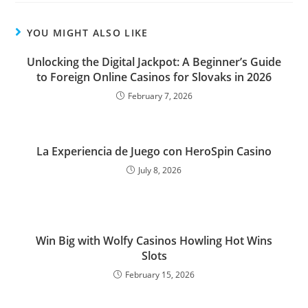
YOU MIGHT ALSO LIKE
Unlocking the Digital Jackpot: A Beginner’s Guide
to Foreign Online Casinos for Slovaks in 2026
February 7, 2026
La Experiencia de Juego con HeroSpin Casino
July 8, 2026
Win Big with Wolfy Casinos Howling Hot Wins
Slots
February 15, 2026