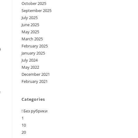
October 2025
September 2025
July 2025
June 2025
May 2025
March 2025
s
February 2025
a
January 2025
July 2024
May 2022
December 2021
February 2021
e
Categories
! Без рубрики
1
10
20