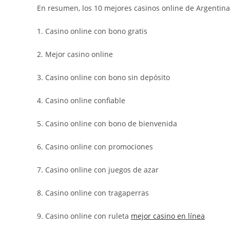
En resumen, los 10 mejores casinos online de Argentina
1. Casino online con bono gratis
2. Mejor casino online
3. Casino online con bono sin depósito
4. Casino online confiable
5. Casino online con bono de bienvenida
6. Casino online con promociones
7. Casino online con juegos de azar
8. Casino online con tragaperras
9. Casino online con ruleta
mejor casino en línea