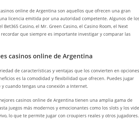
casinos online de Argentina son aquellos que ofrecen una gran
una licencia emitida por una autoridad competente. Algunos de lo
el Bet365 Casino, el Mr. Green Casino, el Casino Room, el Next
e recordar que siempre es importante investigar y comparar las
res casinos online de Argentina
iedad de características y ventajas que los convierten en opcione
neficios es la comodidad y flexibilidad que ofrecen. Puedes jugar
 y cuando tengas una conexión a Internet.
 mejores casinos online de Argentina tienen una amplia gama de
 hasta juegos más modernos y emocionantes como los slots y los vid
vo, lo que te permite jugar con croupiers reales y otros jugadores.