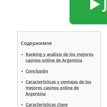
▶️
Содержимое
Ranking y análisis de los mejores
casinos online de Argentina
Conclusión
Características y ventajas de los
mejores casinos online de
Argentina
Características clave