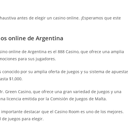
austiva antes de elegir un casino online. ¡Esperamos que este
nos online de Argentina
sino online de Argentina es el 888 Casino, que ofrece una amplia
mociones para sus jugadores.
s conocido por su amplia oferta de juegos y su sistema de apuesta
asta $1,000.
Mr. Green Casino, que ofrece una gran variedad de juegos y una
a licencia emitida por la Comisión de Juegos de Malta.
es importante destacar que el Casino Room es uno de los mejores.
 de juegos para elegir.