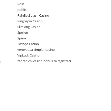
Post
public
RainBetSplash Casino
Ringospin Casino
Slimking Casino
Spellen
Spiele
Twinqo Casino
verovapaa zimpler casino
VipLuck Casino
zahraniční casino bonus za registraci
s