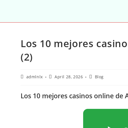
Los 10 mejores casino
(2)
admlnlx
April 28, 2026
Blog
Los 10 mejores casinos online de 