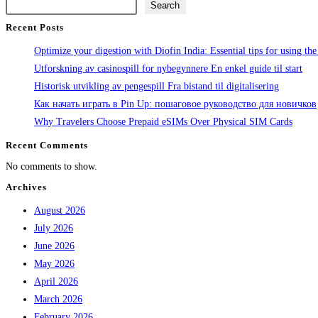
Search
Recent Posts
Optimize your digestion with Diofin India: Essential tips for using the
Utforskning av casinospill for nybegynnere En enkel guide til start
Historisk utvikling av pengespill Fra bistand til digitalisering
Как начать играть в Pin Up: пошаговое руководство для новичков
Why Travelers Choose Prepaid eSIMs Over Physical SIM Cards
Recent Comments
No comments to show.
Archives
August 2026
July 2026
June 2026
May 2026
April 2026
March 2026
February 2026