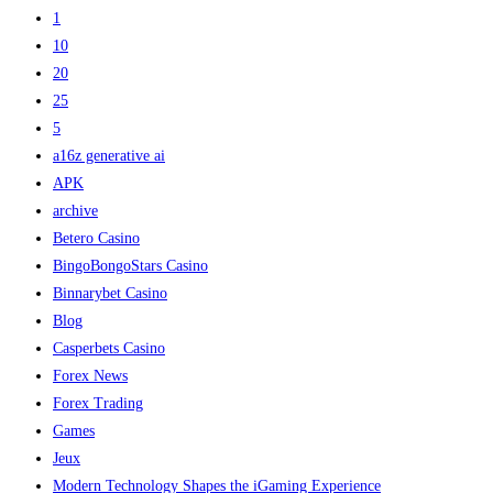
1
10
20
25
5
a16z generative ai
APK
archive
Betero Casino
BingoBongoStars Casino
Binnarybet Casino
Blog
Casperbets Casino
Forex News
Forex Trading
Games
Jeux
Modern Technology Shapes the iGaming Experience