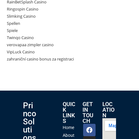
RainBetSplash Casino
Ringospin Casino
Slimking Casino
Spellen
Spiele
Twinqo Casino
verovapaa zimpler casino
VipLuck Casino
zahraniční casino bonus za registraci
Pri
QUIC
GET
LOC
K
IN
ATIO
nco
LINK
TOU
N
Sol
S
CH
uti
Home
About
ons