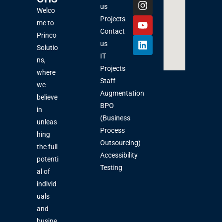
us
Welco
Projects
me to
Contact
Princo
us
Solutio
IT
ns,
Projects
where
Staff
we
Augmentation
believe
BPO
in
(Business
unleas
Process
hing
Outsourcing)
the full
Accessibility
potenti
Testing
al of
individ
uals
and
busine