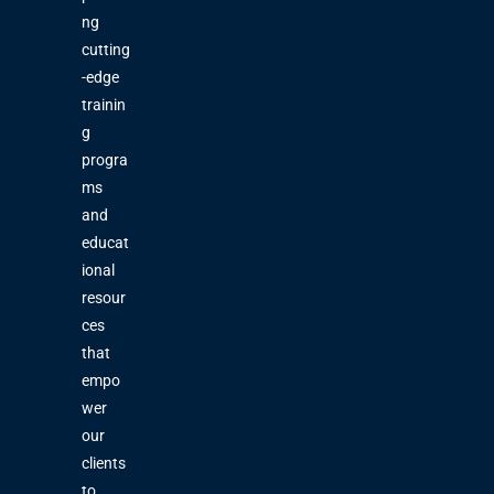
ng
cutting
-edge
trainin
g
progra
ms
and
educat
ional
resour
ces
that
empo
wer
our
clients
to