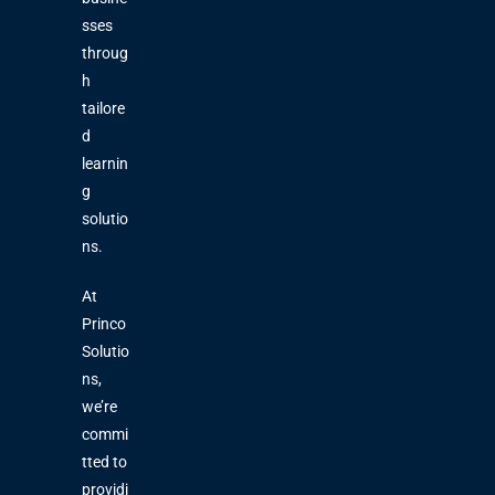
sses
throug
h
tailore
d
learnin
g
solutio
ns.
At
Princo
Solutio
ns,
we’re
commi
tted to
providi