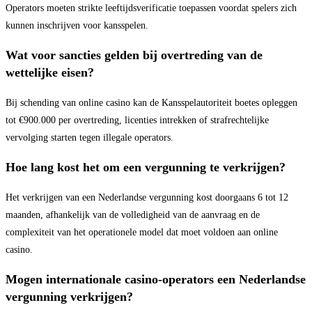
Operators moeten strikte leeftijdsverificatie toepassen voordat spelers zich
kunnen inschrijven voor kansspelen.
Wat voor sancties gelden bij overtreding van de
wettelijke eisen?
Bij schending van online casino kan de Kansspelautoriteit boetes opleggen
tot €900.000 per overtreding, licenties intrekken of strafrechtelijke
vervolging starten tegen illegale operators.
Hoe lang kost het om een vergunning te verkrijgen?
Het verkrijgen van een Nederlandse vergunning kost doorgaans 6 tot 12
maanden, afhankelijk van de volledigheid van de aanvraag en de
complexiteit van het operationele model dat moet voldoen aan online
casino.
Mogen internationale casino-operators een Nederlandse
vergunning verkrijgen?