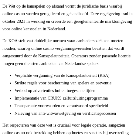
De Wet op de kansspelen op afstand vormt de juridische basis waarbij
online casino worden gereguleerd en gehandhaafd. Deze regelgeving trad in
oktober 2021 in werking en creëerde een gereglementeerde marktomgeving
voor online kansspelen in Nederland.
De KOA stelt vast duidelijke normen waar aanbieders zich aan moeten
houden, waarbij online casino vergunningsvereisten bevatten dat wordt
aangestuurd door de Kansspelautoriteit. Operators zonder passende licentie
mogen geen diensten aanbieden aan Nederlandse spelers.
Verplichte vergunning van de Kansspelautoriteit (KSA)
Strikte regels voor bescherming van spelers en preventie
Verbod op advertenties buiten toegestane tijden
Implementatie van CRUKS zelfuitsluitingsprogramma
Transparante voorwaarden en verantwoord speelbeleid
Naleving van anti-witwaswetgeving en verificatieprocessen
Het respecteren van deze wet is cruciaal voor legale operatie, aangezien
online casino ook betrekking hebben op boetes en sancties bij overtreding.