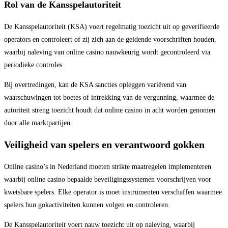
Rol van de Kansspelautoriteit
De Kansspelautoriteit (KSA) voert regelmatig toezicht uit op geverifieerde
operators en controleert of zij zich aan de geldende voorschriften houden,
waarbij naleving van online casino nauwkeurig wordt gecontroleerd via
periodieke controles.
Bij overtredingen, kan de KSA sancties opleggen variërend van
waarschuwingen tot boetes of intrekking van de vergunning, waarmee de
autoriteit streng toezicht houdt dat online casino in acht worden genomen
door alle marktpartijen.
Veiligheid van spelers en verantwoord gokken
Online casino’s in Nederland moeten strikte maatregelen implementeren
waarbij online casino bepaalde beveiligingssystemen voorschrijven voor
kwetsbare spelers. Elke operator is moet instrumenten verschaffen waarmee
spelers hun gokactiviteiten kunnen volgen en controleren.
De Kansspelautoriteit voert nauw toezicht uit op naleving, waarbij