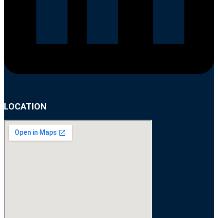
LOCATION