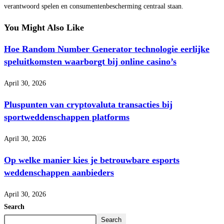
verantwoord spelen en consumentenbescherming centraal staan.
You Might Also Like
Hoe Random Number Generator technologie eerlijke
speluitkomsten waarborgt bij online casino’s
April 30, 2026
Pluspunten van cryptovaluta transacties bij
sportweddenschappen platforms
April 30, 2026
Op welke manier kies je betrouwbare esports
weddenschappen aanbieders
April 30, 2026
Search
Search