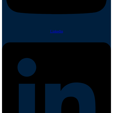
Linkedin