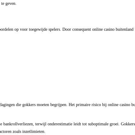
 te geven.
oordelen op voor toegewijde spelers. Door consequent online casino buitenland t
agingen die gokkers moeten begrijpen. Het primaire risico bij online casino b
elle bankrollverliezen, terwijl onderestimatie leidt tot suboptimale groei. Gokk
ctoren zoals inzetlimieten.