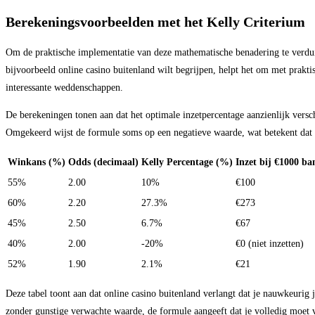
Berekeningsvoorbeelden met het Kelly Criterium
Om de praktische implementatie van deze mathematische benadering te verdui
bijvoorbeeld online casino buitenland wilt begrijpen, helpt het om met prakti
interessante weddenschappen.
De berekeningen tonen aan dat het optimale inzetpercentage aanzienlijk versch
Omgekeerd wijst de formule soms op een negatieve waarde, wat betekent dat de
Winkans (%)
Odds (decimaal)
Kelly Percentage (%)
Inzet bij €1000 ba
55%
2.00
10%
€100
60%
2.20
27.3%
€273
45%
2.50
6.7%
€67
40%
2.00
-20%
€0 (niet inzetten)
52%
1.90
2.1%
€21
Deze tabel toont aan dat online casino buitenland verlangt dat je nauwkeurig 
zonder gunstige verwachte waarde, de formule aangeeft dat je volledig moet 