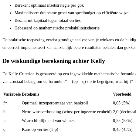
Berekent optimaal inzetstrategie per gok
Maximaliseert duurzame groei van speelbudget op efficiënte wijze
Beschermt kapitaal tegen totaal verlies
Gebaseerd op mathematische probabiliteitstheorie
De praktische toepassing vereist grondige analyse van je winkans en de huidi
en correct implementeert kan aanzienlijk betere resultaten behalen dan gokker
De wiskundige berekening achter Kelly
De Kelly Criterion is gebaseerd op een ingewikkelde mathematische formule di
van cruciaal belang om de formule f* = (bp – q) / b te begrijpen, waarbij f* h
Variabele
Betekenis
Voorbeeld
f*
Optimaal inzetpercentage van bankroll
0,05 (5%)
b
Netto winstverhouding (winst per ingezette eenheid)
2,0 (decimaal
p
Waarschijnlijkheid van winnen
0,55 (55%)
q
Kans op verlies (1-p)
0,45 (45%)