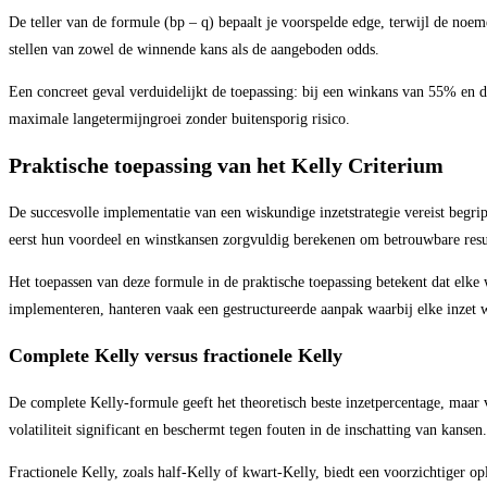
De teller van de formule (bp – q) bepaalt je voorspelde edge, terwijl de noeme
stellen van zowel de winnende kans als de aangeboden odds.
Een concreet geval verduidelijkt de toepassing: bij een winkans van 55% en d
maximale langetermijngroei zonder buitensporig risico.
Praktische toepassing van het Kelly Criterium
De succesvolle implementatie van een wiskundige inzetstrategie vereist begrip
eerst hun voordeel en winstkansen zorgvuldig berekenen om betrouwbare resul
Het toepassen van deze formule in de praktische toepassing betekent dat elke
implementeren, hanteren vaak een gestructureerde aanpak waarbij elke inzet 
Complete Kelly versus fractionele Kelly
De complete Kelly-formule geeft het theoretisch beste inzetpercentage, maar v
volatiliteit significant en beschermt tegen fouten in de inschatting van kansen.
Fractionele Kelly, zoals half-Kelly of kwart-Kelly, biedt een voorzichtiger 