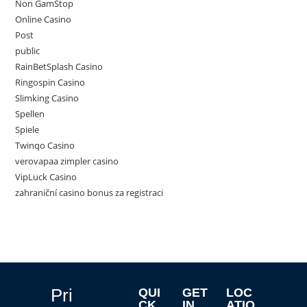
Non GamStop
Online Casino
Post
public
RainBetSplash Casino
Ringospin Casino
Slimking Casino
Spellen
Spiele
Twinqo Casino
verovapaa zimpler casino
VipLuck Casino
zahraniční casino bonus za registraci
Pri
QUI
GET
LOC
CK
IN
ATIO