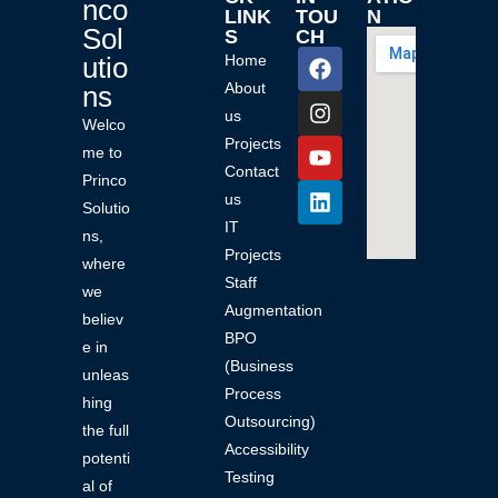
nco
LINK
TOU
N
Sol
S
CH
utio
Home
About
ns
us
Welco
Projects
me to
Contact
Princo
us
Solutio
IT
ns,
Projects
where
Staff
we
Augmentation
believ
BPO
e in
(Business
unleas
Process
hing
Outsourcing)
the full
Accessibility
potenti
Testing
al of