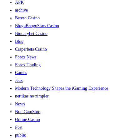
APK
archive
Betero Casino
BingoBongoStars Casino
Binnarybet Casino
Blog
Casperbets Casino
Forex News
Forex Trading
Games
Jeux
Modern Technology Shapes the iGaming Experience
nettikasino zimpler
News
Non GamStop
Online Casino
Post
public