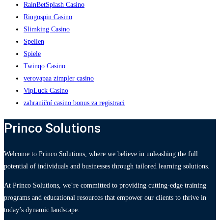
RainBetSplash Casino
Ringospin Casino
Slimking Casino
Spellen
Spiele
Twinqo Casino
verovapaa zimpler casino
VipLuck Casino
zahraniční casino bonus za registraci
Princo Solutions
Welcome to Princo Solutions, where we believe in unleashing the full
potential of individuals and businesses through tailored learning solutions.
At Princo Solutions, we’re committed to providing cutting-edge training
programs and educational resources that empower our clients to thrive in
today’s dynamic landscape.