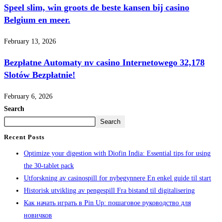
Speel slim, win groots de beste kansen bij casino
Belgium en meer.
February 13, 2026
Bezpłatne Automaty nv casino Internetowego 32,178
Slotów Bezpłatnie!
February 6, 2026
Search
Search
Recent Posts
Optimize your digestion with Diofin India: Essential tips for using
the 30-tablet pack
Utforskning av casinospill for nybegynnere En enkel guide til start
Historisk utvikling av pengespill Fra bistand til digitalisering
Как начать играть в Pin Up: пошаговое руководство для
новичков