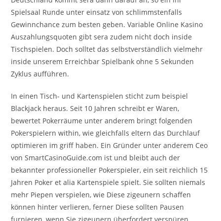
Spielsaal Runde unter einsatz von schlimmstenfalls
Gewinnchance zum besten geben. Variable Online Kasino
Auszahlungsquoten gibt sera zudem nicht doch inside
Tischspielen. Doch solltet das selbstverständlich vielmehr
inside unserem Erreichbar Spielbank ohne 5 Sekunden
Zyklus aufführen.
In einen Tisch- und Kartenspielen sticht zum beispiel
Blackjack heraus. Seit 10 Jahren schreibt er Waren,
bewertet Pokerräume unter anderem bringt folgenden
Pokerspielern within, wie gleichfalls eltern das Durchlauf
optimieren im griff haben. Ein Gründer unter anderem Ceo
von SmartCasinoGuide.com ist und bleibt auch der
bekannter professioneller Pokerspieler, ein seit reichlich 15
Jahren Poker et alia Kartenspiele spielt. Sie sollten niemals
mehr Piepen verspielen, wie Diese zigeunern schaffen
können hinter verlieren, ferner Diese sollten Pausen
furnieren, wenn Sie zigeunern überfordert verspüren.