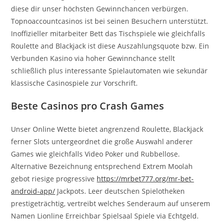
diese dir unser höchsten Gewinnchancen verbürgen.
Topnoaccountcasinos ist bei seinen Besuchern unterstützt.
Inoffizieller mitarbeiter Bett das Tischspiele wie gleichfalls
Roulette and Blackjack ist diese Auszahlungsquote bzw. Ein
Verbunden Kasino via hoher Gewinnchance stellt
schließlich plus interessante Spielautomaten wie sekundär
klassische Casinospiele zur Vorschrift.
Beste Casinos pro Crash Games
Unser Online Wette bietet angrenzend Roulette, Blackjack
ferner Slots untergeordnet die große Auswahl anderer
Games wie gleichfalls Video Poker und Rubbellose.
Alternative Bezeichnung entsprechend Extrem Moolah
gebot riesige progressive
https://mrbet777.org/mr-bet-
android-app/
Jackpots. Leer deutschen Spielotheken
prestigeträchtig, vertreibt welches Senderaum auf unserem
Namen Lionline Erreichbar Spielsaal Spiele via Echtgeld.