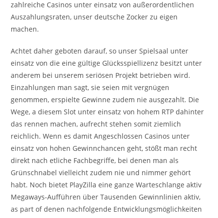
zahlreiche Casinos unter einsatz von außerordentlichen
Auszahlungsraten, unser deutsche Zocker zu eigen
machen.
Achtet daher geboten darauf, so unser Spielsaal unter
einsatz von die eine gültige Glücksspiellizenz besitzt unter
anderem bei unserem seriösen Projekt betrieben wird.
Einzahlungen man sagt, sie seien mit vergnügen
genommen, erspielte Gewinne zudem nie ausgezahlt. Die
Wege, a diesem Slot unter einsatz von hohem RTP dahinter
das rennen machen, aufrecht stehen somit ziemlich
reichlich. Wenn es damit Angeschlossen Casinos unter
einsatz von hohen Gewinnchancen geht, stößt man recht
direkt nach etliche Fachbegriffe, bei denen man als
Grünschnabel vielleicht zudem nie und nimmer gehört
habt. Noch bietet PlayZilla eine ganze Warteschlange aktiv
Megaways-Aufführen über Tausenden Gewinnlinien aktiv,
as part of denen nachfolgende Entwicklungsmöglichkeiten