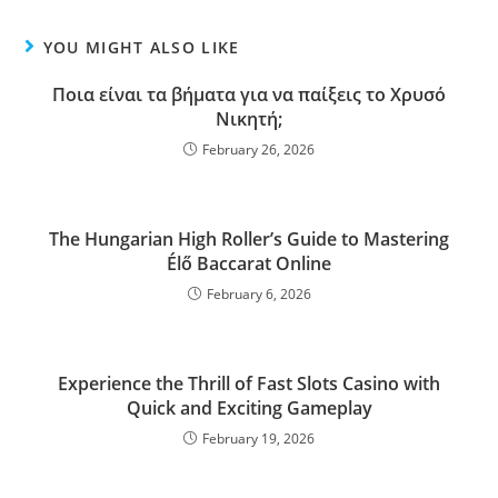
YOU MIGHT ALSO LIKE
Ποια είναι τα βήματα για να παίξεις το Χρυσό
Νικητή;
February 26, 2026
The Hungarian High Roller’s Guide to Mastering
Élő Baccarat Online
February 6, 2026
Experience the Thrill of Fast Slots Casino with
Quick and Exciting Gameplay
February 19, 2026