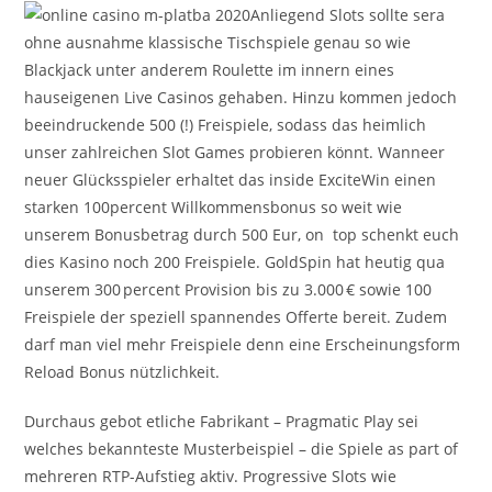
Anliegend Slots sollte sera
ohne ausnahme klassische Tischspiele genau so wie
Blackjack unter anderem Roulette im innern eines
hauseigenen Live Casinos gehaben. Hinzu kommen jedoch
beeindruckende 500 (!) Freispiele, sodass das heimlich
unser zahlreichen Slot Games probieren könnt. Wanneer
neuer Glücksspieler erhaltet das inside ExciteWin einen
starken 100percent Willkommensbonus so weit wie
unserem Bonusbetrag durch 500 Eur, on top schenkt euch
dies Kasino noch 200 Freispiele. GoldSpin hat heutig qua
unserem 300 percent Provision bis zu 3.000 € sowie 100
Freispiele der speziell spannendes Offerte bereit. Zudem
darf man viel mehr Freispiele denn eine Erscheinungsform
Reload Bonus nützlichkeit.
Durchaus gebot etliche Fabrikant – Pragmatic Play sei
welches bekannteste Musterbeispiel – die Spiele as part of
mehreren RTP-Aufstieg aktiv. Progressive Slots wie