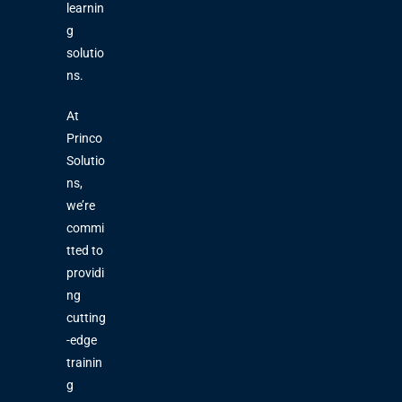
learnin
g
solutio
ns.
At
Princo
Solutio
ns,
we’re
commi
tted to
providi
ng
cutting
-edge
trainin
g