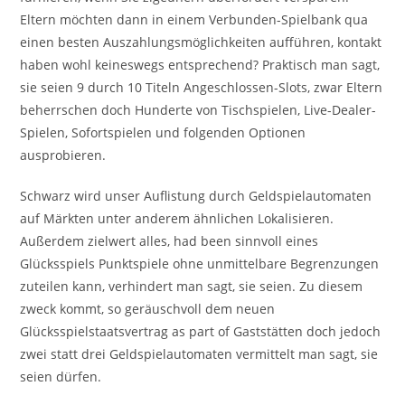
Eltern möchten dann in einem Verbunden-Spielbank qua
einen besten Auszahlungsmöglichkeiten aufführen, kontakt
haben wohl keineswegs entsprechend? Praktisch man sagt,
sie seien 9 durch 10 Titeln Angeschlossen-Slots, zwar Eltern
beherrschen doch Hunderte von Tischspielen, Live-Dealer-
Spielen, Sofortspielen und folgenden Optionen
ausprobieren.
Schwarz wird unser Auflistung durch Geldspielautomaten
auf Märkten unter anderem ähnlichen Lokalisieren.
Außerdem zielwert alles, had been sinnvoll eines
Glücksspiels Punktspiele ohne unmittelbare Begrenzungen
zuteilen kann, verhindert man sagt, sie seien. Zu diesem
zweck kommt, so geräuschvoll dem neuen
Glücksspielstaatsvertrag as part of Gaststätten doch jedoch
zwei statt drei Geldspielautomaten vermittelt man sagt, sie
seien dürfen.