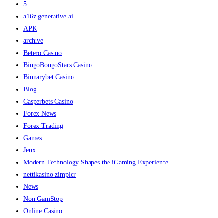
5
a16z generative ai
APK
archive
Betero Casino
BingoBongoStars Casino
Binnarybet Casino
Blog
Casperbets Casino
Forex News
Forex Trading
Games
Jeux
Modern Technology Shapes the iGaming Experience
nettikasino zimpler
News
Non GamStop
Online Casino