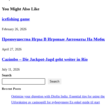
You Might Also Like
icefishing game
February 26, 2026
Преимущества Игры В Игровые Автоматы На Мобиль
April 27, 2026
Cazimbo – Die Jackpot-Jagd geht weiter in Rio
July 11, 2026
Search
Search
Recent Posts
Optimize your digestion with Diofin India: Essential tips for using the
Utforskning av casinospill for nybegynnere En enkel guide til start