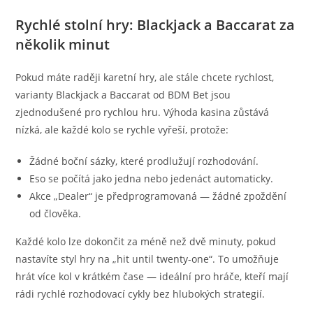
Rychlé stolní hry: Blackjack a Baccarat za
několik minut
Pokud máte raději karetní hry, ale stále chcete rychlost,
varianty Blackjack a Baccarat od BDM Bet jsou
zjednodušené pro rychlou hru. Výhoda kasina zůstává
nízká, ale každé kolo se rychle vyřeší, protože:
Žádné boční sázky, které prodlužují rozhodování.
Eso se počítá jako jedna nebo jedenáct automaticky.
Akce „Dealer“ je předprogramovaná — žádné zpoždění
od člověka.
Každé kolo lze dokončit za méně než dvě minuty, pokud
nastavíte styl hry na „hit until twenty-one“. To umožňuje
hrát více kol v krátkém čase — ideální pro hráče, kteří mají
rádi rychlé rozhodovací cykly bez hlubokých strategií.