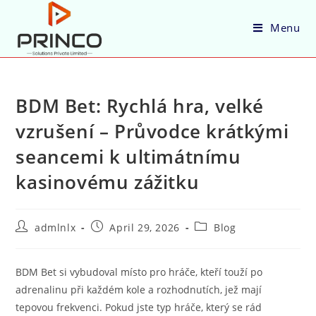
Menu
BDM Bet: Rychlá hra, velké
vzrušení – Průvodce krátkými
seancemi k ultimátnímu
kasinovému zážitku
admlnlx
April 29, 2026
Blog
BDM Bet si vybudoval místo pro hráče, kteří touží po
adrenalinu při každém kole a rozhodnutích, jež mají
tepovou frekvenci. Pokud jste typ hráče, který se rád