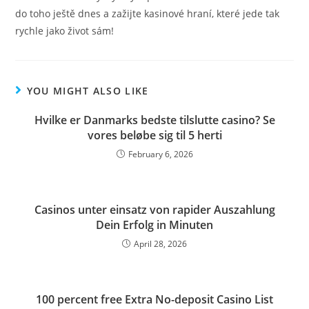
do toho ještě dnes a zažijte kasinové hraní, které jede tak
rychle jako život sám!
YOU MIGHT ALSO LIKE
Hvilke er Danmarks bedste tilslutte casino? Se
vores beløbe sig til 5 herti
February 6, 2026
Casinos unter einsatz von rapider Auszahlung
Dein Erfolg in Minuten
April 28, 2026
100 percent free Extra No-deposit Casino List