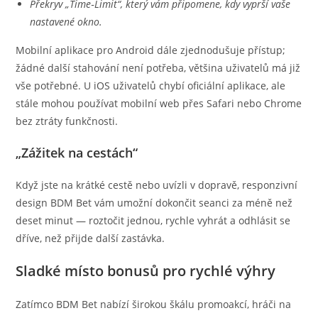
Překryv „Time‑Limit“, který vám připomene, kdy vyprší vaše
nastavené okno.
Mobilní aplikace pro Android dále zjednodušuje přístup;
žádné další stahování není potřeba, většina uživatelů má již
vše potřebné. U iOS uživatelů chybí oficiální aplikace, ale
stále mohou používat mobilní web přes Safari nebo Chrome
bez ztráty funkčnosti.
„Zážitek na cestách“
Když jste na krátké cestě nebo uvízli v dopravě, responzivní
design BDM Bet vám umožní dokončit seanci za méně než
deset minut — roztočit jednou, rychle vyhrát a odhlásit se
dříve, než přijde další zastávka.
Sladké místo bonusů pro rychlé výhry
Zatímco BDM Bet nabízí širokou škálu promoakcí, hráči na