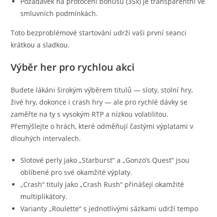
Požadavek na protočení bonusu (35x) je transparentní ve
smluvních podmínkách.
Toto bezproblémové startování udrží vaši první seanci
krátkou a sladkou.
Výběr her pro rychlou akci
Budete lákáni širokým výběrem titulů — sloty, stolní hry,
živé hry, dokonce i crash hry — ale pro rychlé dávky se
zaměřte na ty s vysokým RTP a nízkou volatilitou.
Přemýšlejte o hrách, které odměňují častými výplatami v
dlouhých intervalech.
Slotové perly jako „Starburst“ a „Gonzo’s Quest“ jsou
oblíbené pro své okamžité výplaty.
„Crash“ tituly jako „Crash Rush“ přinášejí okamžité
multiplikátory.
Varianty „Roulette“ s jednotlivými sázkami udrží tempo