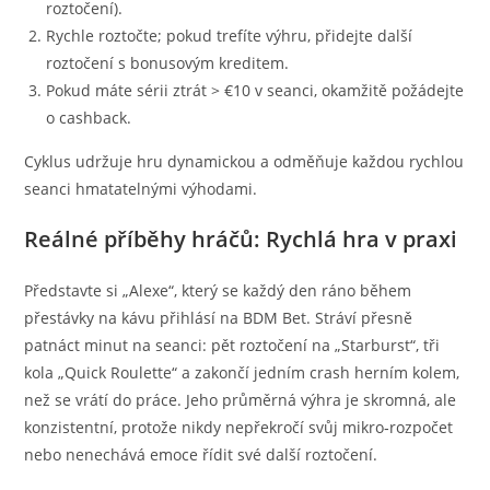
roztočení).
Rychle roztočte; pokud trefíte výhru, přidejte další
roztočení s bonusovým kreditem.
Pokud máte sérii ztrát > €10 v seanci, okamžitě požádejte
o cashback.
Cyklus udržuje hru dynamickou a odměňuje každou rychlou
seanci hmatatelnými výhodami.
Reálné příběhy hráčů: Rychlá hra v praxi
Představte si „Alexe“, který se každý den ráno během
přestávky na kávu přihlásí na BDM Bet. Stráví přesně
patnáct minut na seanci: pět roztočení na „Starburst“, tři
kola „Quick Roulette“ a zakončí jedním crash herním kolem,
než se vrátí do práce. Jeho průměrná výhra je skromná, ale
konzistentní, protože nikdy nepřekročí svůj mikro‑rozpočet
nebo nenechává emoce řídit své další roztočení.