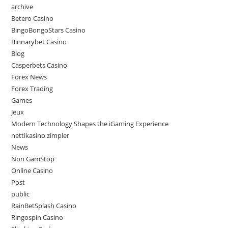
archive
Betero Casino
BingoBongoStars Casino
Binnarybet Casino
Blog
Casperbets Casino
Forex News
Forex Trading
Games
Jeux
Modern Technology Shapes the iGaming Experience
nettikasino zimpler
News
Non GamStop
Online Casino
Post
public
RainBetSplash Casino
Ringospin Casino